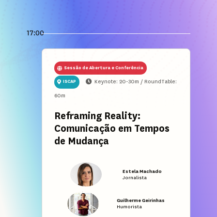
17:00
Sessão de Abertura e Conferência
Keynote: 20-30m / RoundTable:
ISCAP
60m
Reframing Reality:
Comunicação em Tempos
de Mudança
Estela Machado
Jornalista
Guilherme Geirinhas
Humorista